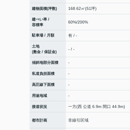
168.62㎡(51坪)
建物面積(坪数)
建ぺい率 /
60%/200%
容積率
駐車場 / 月額
有 / -
土地
- / -
(敷金 / 保証金)
-
傾斜地部分面積
-
私道負担面積
-
高圧線下面積
-
用途地域
一方(西 公道 6.9m 間口 44.9m)
接道状況
非線引区域
都市計画