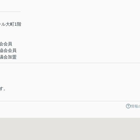
ラル大町1階
会会員
協会会員
議会加盟
す。
。
情報