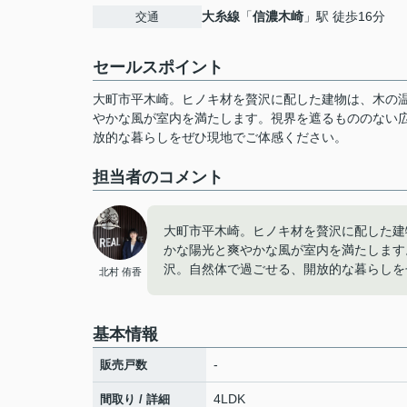
大糸線
「
信濃木崎
」駅 徒歩16分
交通
セールスポイント
大町市平木崎。ヒノキ材を贅沢に配した建物は、木の
やかな風が室内を満たします。視界を遮るもののない
放的な暮らしをぜひ現地でご体感ください。
担当者のコメント
大町市平木崎。ヒノキ材を贅沢に配した建
かな陽光と爽やかな風が室内を満たします
沢。自然体で過ごせる、開放的な暮らしを
北村 侑香
基本情報
-
販売戸数
4LDK
間取り / 詳細