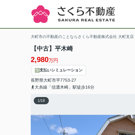
大町市の不動産のことならさくら不動産株式会社 大町支店
【中古】平木崎
2,980
万円
支払いシミュレーション
長野県
大町市
平
7753-27
大糸線「信濃木崎」駅徒歩16分
1
/
18