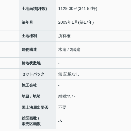
1129.00㎡(341.52坪)
土地面積(坪数)
2009年1月(築17年)
築年月
所有権
土地権利
木造 / 2階建
建物構造
-
路地状敷地
無 記載なし
セットバック
-
施工会社
雑種地 / -
地目 / 地勢
不要
国土法届出要否
総区画数 /
-/-
販売区画数