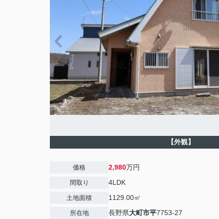
【外観】
2,980
万円
価格
4LDK
間取り
1129.00㎡
土地面積
長野県
大町市
平
7753-27
所在地