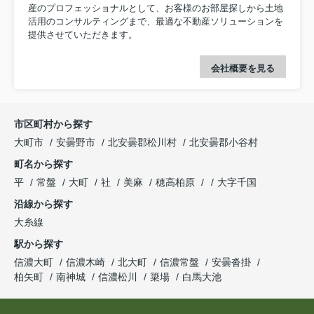
産のプロフェッショナルとして、お客様のお部屋探しから土地
活用のコンサルティングまで、最適な不動産ソリューションを
提供させていただきます。
会社概要を見る
市区町村から探す
大町市
安曇野市
北安曇郡松川村
北安曇郡小谷村
町名から探す
平
常盤
大町
社
美麻
穂高柏原
大字千国
沿線から探す
大糸線
駅から探す
信濃大町
信濃木崎
北大町
信濃常盤
安曇沓掛
柏矢町
南神城
信濃松川
簗場
白馬大池