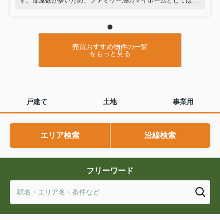
す。部屋数が多いため、ファミリー層のマイホームとしてはも
ちろん、シェアハウスや賃貸向けの投資用物件としても高いポ
テンシャルを秘めています。豊かな自然に囲まれた落ち着いた
環境で、多様なライフスタイルに対応できる魅力的な一棟で
す。
売買おすすめ物件の一覧
をもっと見る
戸建て
土地
事業用
エリア検索
沿線検索
フリーワード