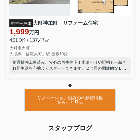
大町神栄町 リフォーム住宅
中古一戸建
1,999
万円
4SLDK / 137.47㎡
大町市大町
大糸線「信濃大町」駅 徒歩10分
耐震補強工事済み、安心の再生住宅！水まわりや照明も一新さ
れ新生活を心地よくスタートできます。２４畳の開放的なＬ
DKは家族が集う憩いの空間。収納便利なＳＩＣや、来客時も
安心の敷地内駐車４台可能などゆとりの設備が満載。新しく生
まれ変わった住まいで、のびのびとした暮らしを叶えません
か。
リノベーション済みの不動産特集
をもっと見る
スタッフブログ