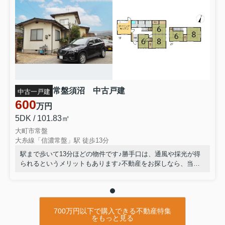
常盤須沼 中古戸建
中古一戸建
600
万円
5DK / 101.83㎡
大町市常盤
大糸線「信濃常盤」駅 徒歩13分
駅まで歩いて13分ほどの物件です♪勝手口は、通風や採光が得
られるというメリットもあります♪不動産をお探しなら、当社
にお任せください♪お住まいが変われば、生活が変わります♪当
社では、よりよい生活を送るためのお手伝いをいたします♪ぜ
ひご利用くださいませ♪
700万円以下で購入できる不動産特集
をもっと見る