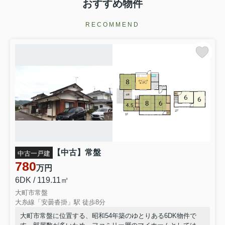
おすすめ物件
RECOMMEND
【中古】常盤
中古一戸建
780
万円
6DK / 119.11㎡
大町市常盤
大糸線「安曇沓掛」駅 徒歩8分
大町市常盤に位置する、昭和54年築のゆとりある6DK物件で