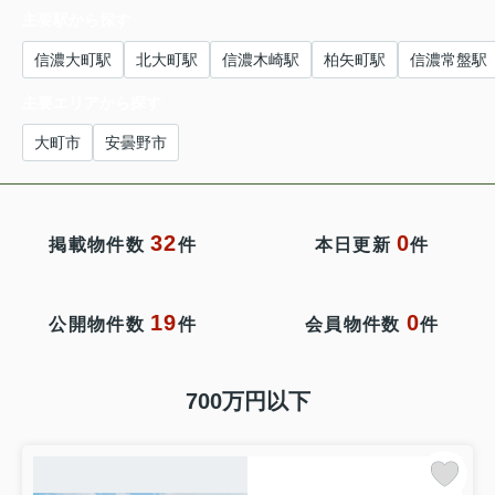
主要駅から探す
信濃大町駅
北大町駅
信濃木崎駅
柏矢町駅
信濃常盤駅
主要エリアから探す
大町市
安曇野市
32
0
掲載物件数
件
本日更新
件
19
0
公開物件数
件
会員物件数
件
700万円以下