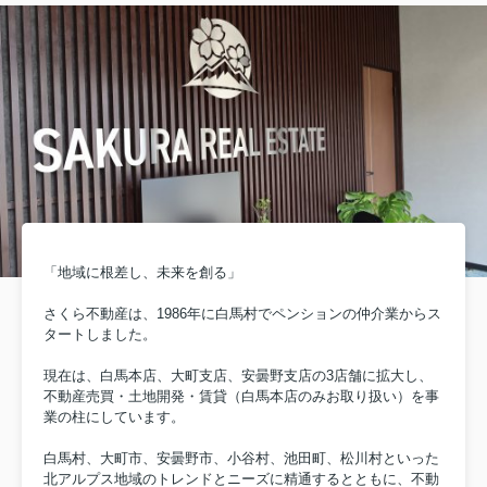
売買・投資物件一覧へ進む家が売れない
川村近辺の売買・投資物
のはストレス！1年以上家が売れない理由
続した不動産の名義変更
1年以上家が売れない理由のひとつに、売
続して所有者が変わった
り出し価格が適正でない可能性が考えら
を変更し、履歴事項証明
れます。家の購入を希望している方は、
続きを「登記」といいま
物件の価値と価格がつり合っていない
有者が変わった場合は、
と、購入意欲がなくなってしまうので
や相続登記などによって
す。売り出し価格...
の名義に変更する必要...
「地域に根差し、未来を創る」
さくら不動産は、1986年に白馬村でペンションの仲介業からス
タートしました。
現在は、白馬本店、大町支店、安曇野支店の3店舗に拡大し、
不動産売買・土地開発・賃貸（白馬本店のみお取り扱い）を事
業の柱にしています。
白馬村、大町市、安曇野市、小谷村、池田町、松川村といった
北アルプス地域のトレンドとニーズに精通するとともに、不動