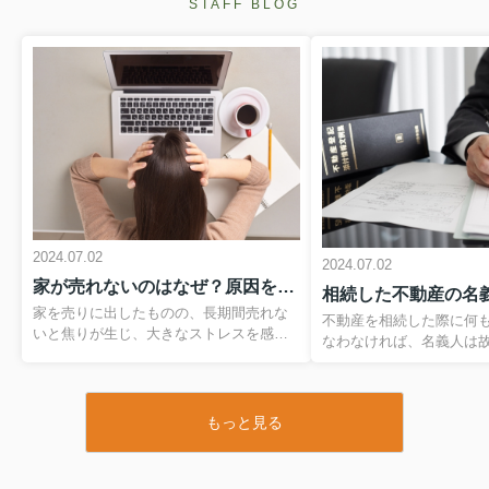
STAFF BLOG
2024.07.02
2024.07.02
家が売れないのはなぜ？原因を知ってストレスをなくそう！
家を売りに出したものの、長期間売れな
不動産を相続した際に何
いと焦りが生じ、大きなストレスを感じ
なわなければ、名義人は
るでしょう。家が売れないストレスから
す。したがって、名義変
解放されるためには、家が売れない理由
なう必要がありますが、
や、売れない時にやってはいけない行動
きを進めたら良いのでし
を理解しておく必要があります。そこで
もっと見る
は、相続した不動産の名
今回は、売れる家と売れない家の違いも
は何か、手続きしなけれ
ふまえて解説します。▼ 物件情報が見た
や方法をご紹介します。▼
い方はこちらをクリック ▼大町市周辺の
たい方はこちらをクリック