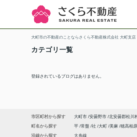
大町市の不動産のことならさくら不動産株式会社 大町支店
カテゴリ一覧
登録されているブログはありません。
市区町村から探す
大町市
安曇野市
北安曇郡松川
町名から探す
平
常盤
社
大町
美麻
穂高柏
沿線から探す
大糸線