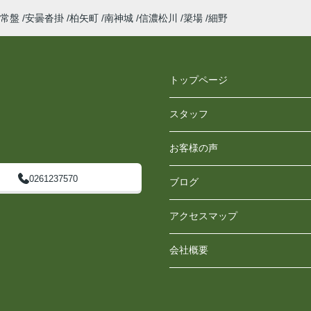
常盤
安曇沓掛
柏矢町
南神城
信濃松川
簗場
細野
トップページ
スタッフ
お客様の声
0261237570
ブログ
アクセスマップ
会社概要