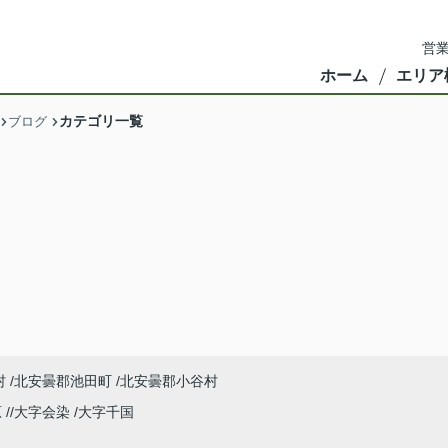
営業
ホーム
エリア
カテゴリ一覧
ブログ
村
北安曇郡池田町
北安曇郡小谷村
原
大字会染
大字千国