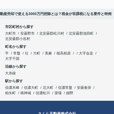
動産売却で使える3000万円控除とは？税金が非課税になる要件と特例
市区町村から探す
大町市
安曇野市
北安曇郡松川村
北安曇郡池田町
北安曇郡小谷村
町名から探す
平
常盤
社
大町
美麻
穂高柏原
大字会染
大字千国
沿線から探す
大糸線
駅から探す
信濃木崎
信濃大町
北大町
信濃常盤
安曇沓掛
柏矢町
南神城
信濃松川
簗場
細野
さくら不動産株式会社