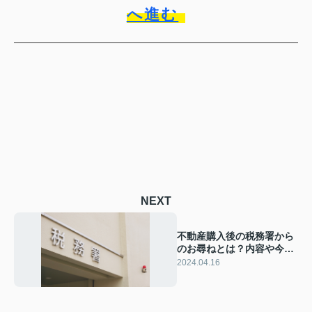
へ進む
NEXT
不動産購入後の税務署から
のお尋ねとは？内容や今後
どうするべきかを解説
2024.04.16