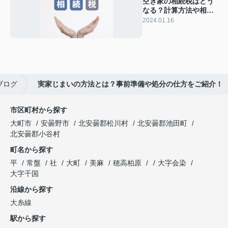
空き家の相続税はどう
なる？計算方法や相続
税の対策も！
2024.01.16
ブログ
実家じまいの方法とは？事前準備や処分の仕方をご紹介！
市区町村から探す
大町市
安曇野市
北安曇郡松川村
北安曇郡池田町
北安曇郡小谷村
町名から探す
平
常盤
社
大町
美麻
穂高柏原
大字会染
大字千国
沿線から探す
大糸線
駅から探す