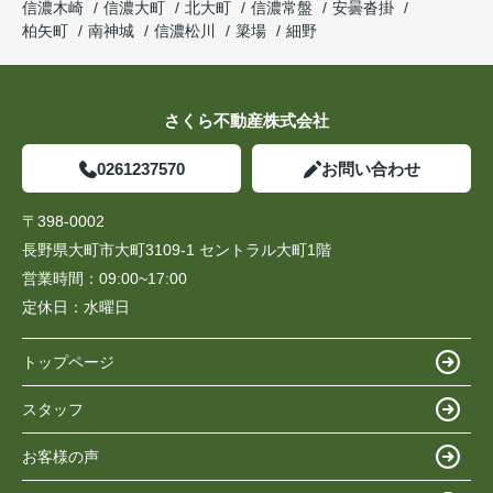
信濃木崎
信濃大町
北大町
信濃常盤
安曇沓掛
柏矢町
南神城
信濃松川
簗場
細野
さくら不動産株式会社
0261237570
お問い合わせ
〒398-0002
長野県大町市大町3109-1 セントラル大町1階
営業時間：
09:00~17:00
定休日：
水曜日
トップページ
スタッフ
お客様の声