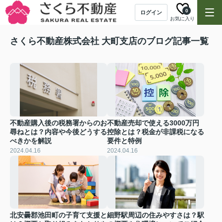
0
ログイン
お気に入り
さくら不動産株式会社 大町支店のブログ記事一覧
不動産購入後の税務署からのお
不動産売却で使える3000万円
尋ねとは？内容や今後どうする
控除とは？税金が非課税になる
べきかを解説
要件と特例
2024.04.16
2024.04.16
北安曇郡池田町の子育て支援と
細野駅周辺の住みやすさは？駅