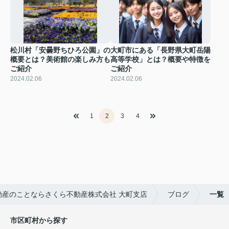
松川村「安曇野ちひろ公園」の
大町市にある「長野県大町岳陽
概要とは？美術館の楽しみ方も
高等学校」とは？概要や特徴を
ご紹介
ご紹介
2024.02.06
2024.02.06
1
2
3
4
動産のことならさくら不動産株式会社 大町支店
ブログ
一覧
市区町村から探す