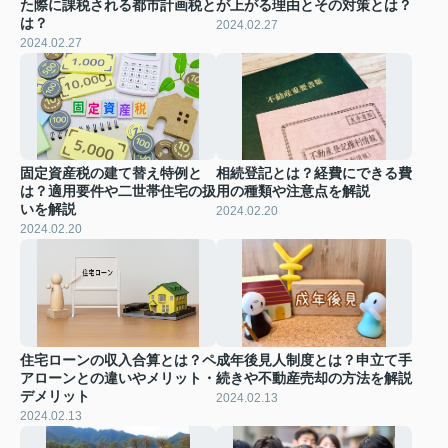
た際に課税される都市計画税と
が上がる理由とその対策とは？
は？
2024.02.27
2024.02.27
固定資産税の建て替え特例と
相続登記とは？経費にできる費
は？適用要件や二世帯住宅の扱
用の種類や注意点を解説
いを解説
2024.02.20
2024.02.20
住宅ローンの収入合算とは？ペ
成年後見人制度とは？申立て手
アローンとの違いやメリット・
続きや不動産売却の方法を解説
デメリット
2024.02.13
2024.02.13