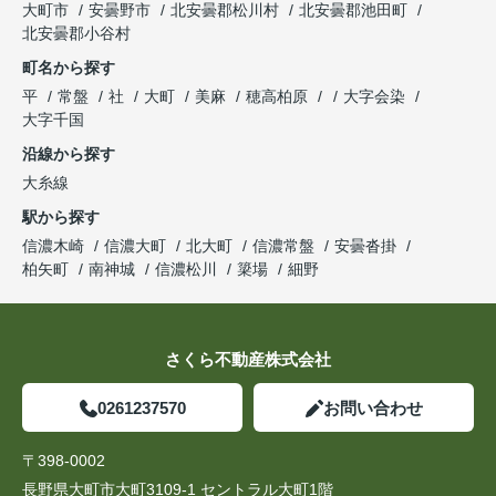
大町市
安曇野市
北安曇郡松川村
北安曇郡池田町
北安曇郡小谷村
町名から探す
平
常盤
社
大町
美麻
穂高柏原
大字会染
大字千国
沿線から探す
大糸線
駅から探す
信濃木崎
信濃大町
北大町
信濃常盤
安曇沓掛
柏矢町
南神城
信濃松川
簗場
細野
さくら不動産株式会社
0261237570
お問い合わせ
〒398-0002
長野県大町市大町3109-1 セントラル大町1階